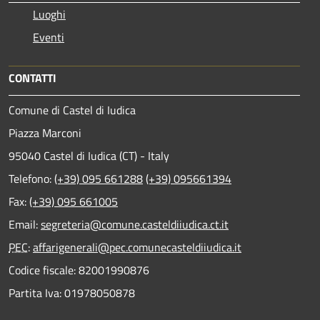
Luoghi
Eventi
CONTATTI
Comune di Castel di Iudica
Piazza Marconi
95040 Castel di Iudica (CT) - Italy
Telefono:
(+39) 095 661288
(+39) 095661394
Fax:
(+39) 095 661005
Email:
segreteria@comune.casteldiiudica.ct.it
PEC
:
affarigenerali@pec.comunecasteldiiudica.it
Codice fiscale: 82001990876
Partita Iva: 01978050878