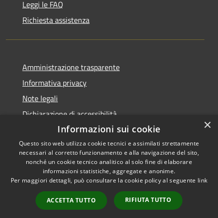
Leggi le FAQ
Richiesta assistenza
Amministrazione trasparente
Informativa privacy
Note legali
Dichiarazione di accessibilità
×
Informazioni sui cookie
Questo sito web utilizza cookie tecnici e assimilati strettamente
necessari al corretto funzionamento e alla navigazione del sito,
RSS
Copyright © 2026 • Comune di
nonché un cookie tecnico analitico al solo fine di elaborare
informazioni statistiche, aggregate e anonime.
Accessibilità
Castel di Iudica • Powered by
Per maggiori dettagli, può consultare la cookie policy al seguente
link
Privacy
Municipium
Accesso
•
Cookie
redazione
RIFIUTA TUTTO
ACCETTA TUTTO
Mappa del sito