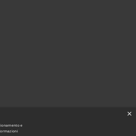
×
nzionamento e
nformazioni