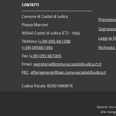
CONTATTI
Comune di Castel di Iudica
Prenotaz
Piazza Marconi
Segnalazi
95040 Castel di Iudica (CT) - Italy
Leggi le 
Telefono:
(+39) 095 661288
(+39) 095661394
Richiesta
Fax:
(+39) 095 661005
Email:
segreteria@comune.casteldiiudica.ct.it
PEC
:
affarigenerali@pec.comunecasteldiiudica.it
Codice fiscale: 82001990876
Partita Iva: 01978050878
Questo sito 
alla navig