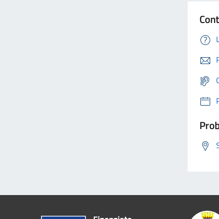
Cont
Prob