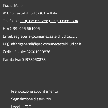
Piazza Marconi
95040 Castel di Iudica (CT) - Italy
Telefono:
(+39) 095 661288
(+39) 095661394
Fax:
(+39) 095 661005
Email:
segreteria@comune.casteldiiudica.ct.it
PEC
:
affarigenerali@pec.comunecasteldiiudica.it
Codice fiscale: 82001990876
Partita Iva: 01978050878
Prenotazione appuntamento
Segnalazione disservizio
Leggi le FAQ