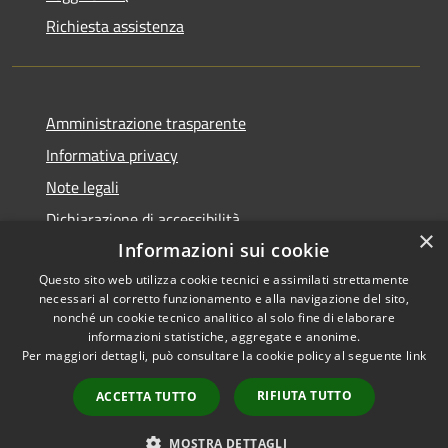
Richiesta assistenza
Amministrazione trasparente
Informativa privacy
Note legali
Dichiarazione di accessibilità
×
Informazioni sui cookie
Questo sito web utilizza cookie tecnici e assimilati strettamente
necessari al corretto funzionamento e alla navigazione del sito,
RSS
Copyright © 2026 • Comune di
nonché un cookie tecnico analitico al solo fine di elaborare
informazioni statistiche, aggregate e anonime.
Accessibilità
Castel di Iudica • Powered by
Per maggiori dettagli, può consultare la cookie policy al seguente
link
Privacy
Municipium
Accesso
•
Cookie
redazione
RIFIUTA TUTTO
ACCETTA TUTTO
Mappa del sito
Sito Precedente
MOSTRA DETTAGLI