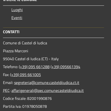
Luoghi
Eventi
CONTATTI
Comune di Castel di Iudica
Piazza Marconi
95040 Castel di Iudica (CT) - Italy
Telefono:
(+39) 095 661288
(+39) 095661394
Fax:
(+39) 095 661005
Email:
segreteria@comune.casteldiiudica.ct.it
PEC
:
affarigenerali@pec.comunecasteldiiudica.it
Codice fiscale: 82001990876
Partita Iva: 01978050878