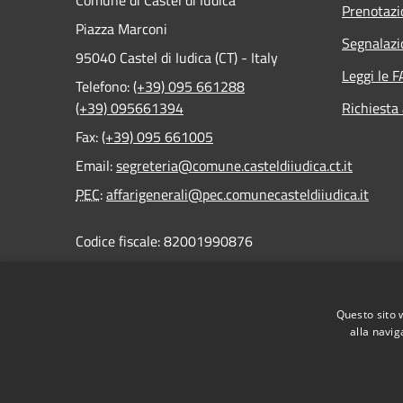
Comune di Castel di Iudica
Prenotaz
Piazza Marconi
Segnalazi
95040 Castel di Iudica (CT) - Italy
Leggi le 
Telefono:
(+39) 095 661288
(+39) 095661394
Richiesta
Fax:
(+39) 095 661005
Email:
segreteria@comune.casteldiiudica.ct.it
PEC
:
affarigenerali@pec.comunecasteldiiudica.it
Codice fiscale: 82001990876
Partita Iva: 01978050878
Questo sito 
alla navig