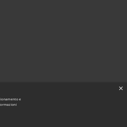
×
nzionamento e
nformazioni