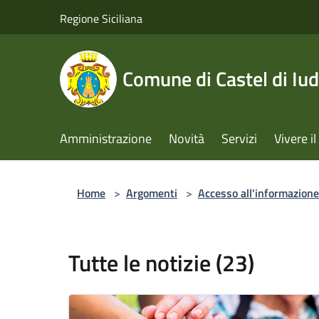
Salta al contenuto principale
Regione Siciliana
Comune di Castel di Iud
Amministrazione
Novità
Servizi
Vivere 
Home
>
Argomenti
>
Accesso all'informazione
Tutte le notizie (23)