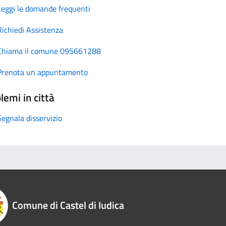
Leggi le domande frequenti
Richiedi Assistenza
Chiama il comune 095661288
Prenota un appuntamento
lemi in città
Segnala disservizio
Comune di Castel di Iudica