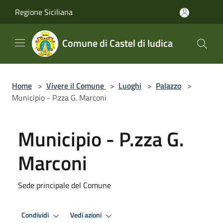
Salta al contenuto principale
Regione Siciliana
Comune di Castel di Iudica
Home
>
Vivere il Comune
>
Luoghi
>
Palazzo
>
Municipio - P.zza G. Marconi
Municipio - P.zza G.
Marconi
Sede principale del Comune
Condividi
Vedi azioni