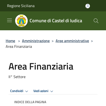
Salta al contenuto principale
Regione Siciliana
Comune di Castel di Iudica
Home
>
Amministrazione
>
Aree amministrative
>
Area Finanziaria
Area Finanziaria
II° Settore
Condividi
Vedi azioni
INDICE DELLA PAGINA