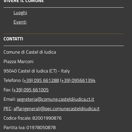
VIVERE IL COMUNE
Luoghi
Eventi
CONTATTI
Comune di Castel di Iudica
Piazza Marconi
95040 Castel di Iudica (CT) - Italy
Telefono:
(+39) 095 661288
(+39) 095661394
Fax:
(+39) 095 661005
Email:
segreteria@comune.casteldiiudica.ct.it
PEC
:
affarigenerali@pec.comunecasteldiiudica.it
Codice fiscale: 82001990876
Partita Iva: 01978050878