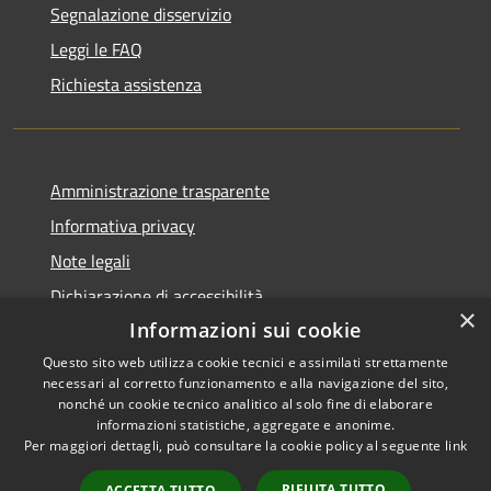
Segnalazione disservizio
Leggi le FAQ
Richiesta assistenza
Amministrazione trasparente
Informativa privacy
Note legali
Dichiarazione di accessibilità
×
Informazioni sui cookie
Questo sito web utilizza cookie tecnici e assimilati strettamente
necessari al corretto funzionamento e alla navigazione del sito,
RSS
Copyright © 2026 • Comune di
nonché un cookie tecnico analitico al solo fine di elaborare
informazioni statistiche, aggregate e anonime.
Accessibilità
Castel di Iudica • Powered by
Per maggiori dettagli, può consultare la cookie policy al seguente
link
Privacy
Municipium
Accesso
•
Cookie
redazione
RIFIUTA TUTTO
ACCETTA TUTTO