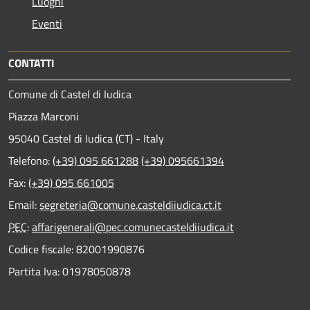
Luoghi
Eventi
CONTATTI
Comune di Castel di Iudica
Piazza Marconi
95040 Castel di Iudica (CT) - Italy
Telefono:
(+39) 095 661288
(+39) 095661394
Fax:
(+39) 095 661005
Email:
segreteria@comune.casteldiiudica.ct.it
PEC
:
affarigenerali@pec.comunecasteldiiudica.it
Codice fiscale: 82001990876
Partita Iva: 01978050878