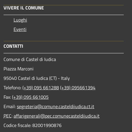
VIVERE IL COMUNE
Luoghi
Eventi
CONTATTI
Comune di Castel di Iudica
Piazza Marconi
95040 Castel di Iudica (CT) - Italy
Telefono:
(+39) 095 661288
(+39) 095661394
Fax:
(+39) 095 661005
Email:
segreteria@comune.casteldiiudica.ct.it
PEC
:
affarigenerali@pec.comunecasteldiiudica.it
Codice fiscale: 82001990876