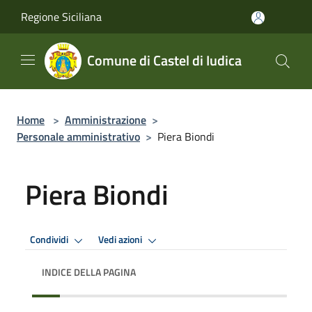
Salta al contenuto principale
Regione Siciliana
Comune di Castel di Iudica
Home
>
Amministrazione
>
Personale amministrativo
>
Piera Biondi
Piera Biondi
Condividi
Vedi azioni
INDICE DELLA PAGINA