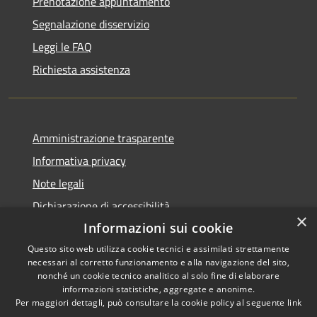
Prenotazione appuntamento
Segnalazione disservizio
Leggi le FAQ
Richiesta assistenza
Amministrazione trasparente
Informativa privacy
Note legali
Dichiarazione di accessibilità
×
Informazioni sui cookie
Questo sito web utilizza cookie tecnici e assimilati strettamente
necessari al corretto funzionamento e alla navigazione del sito,
RSS
Copyright © 2026 • Comune di
nonché un cookie tecnico analitico al solo fine di elaborare
informazioni statistiche, aggregate e anonime.
Accessibilità
Castel di Iudica • Powered by
Per maggiori dettagli, può consultare la cookie policy al seguente
link
Privacy
Municipium
Accesso
•