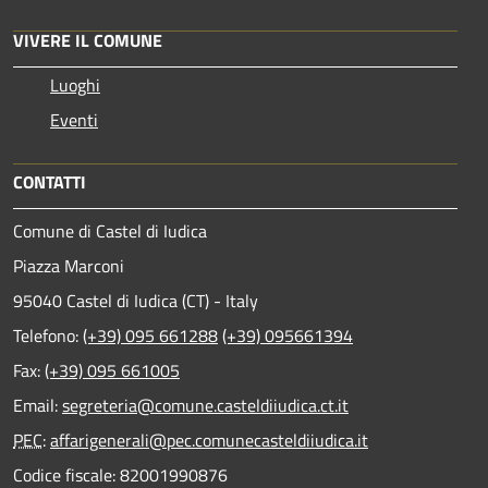
VIVERE IL COMUNE
Luoghi
Eventi
CONTATTI
Comune di Castel di Iudica
Piazza Marconi
95040 Castel di Iudica (CT) - Italy
Telefono:
(+39) 095 661288
(+39) 095661394
Fax:
(+39) 095 661005
Email:
segreteria@comune.casteldiiudica.ct.it
PEC
:
affarigenerali@pec.comunecasteldiiudica.it
Codice fiscale: 82001990876