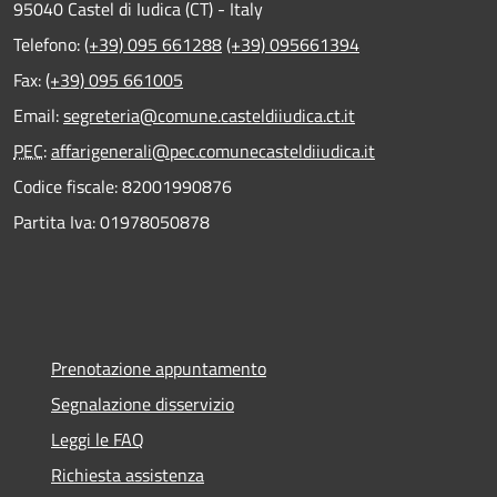
95040 Castel di Iudica (CT) - Italy
Telefono:
(+39) 095 661288
(+39) 095661394
Fax:
(+39) 095 661005
Email:
segreteria@comune.casteldiiudica.ct.it
PEC
:
affarigenerali@pec.comunecasteldiiudica.it
Codice fiscale: 82001990876
Partita Iva: 01978050878
Prenotazione appuntamento
Segnalazione disservizio
Leggi le FAQ
Richiesta assistenza