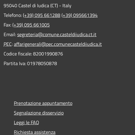
95040 Castel di Iudica (CT) - Italy
Telefono:
(+39) 095 661288
(+39) 095661394
Fax:
(+39) 095 661005
Email:
segreteria@comune.casteldiiudica.ct.it
PEC
:
affarigenerali@pec.comunecasteldiiudica.it
Codice fiscale: 82001990876
Partita Iva: 01978050878
Prenotazione appuntamento
Segnalazione disservizio
Leggi le FAQ
Richiesta assistenza