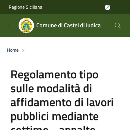
Salta al contenuto principale
Regione Siciliana
Comune di Castel di Iudica
Home
>
Regolamento tipo
sulle modalità di
affidamento di lavori
pubblici mediante
cottimo - appalto