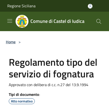
Salta al contenuto principale
Regione Siciliana
Comune di Castel di Iudica
Home
>
Regolamento tipo del
servizio di fognatura
Approvato con delibera di c.c. n.27 del 13.9.1994
Tipi di documento
:
Atto normativo