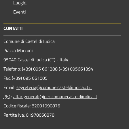
Luoghi
Eventi
CONTATTI
Comune di Castel di Iudica
Piazza Marconi
95040 Castel di Iudica (CT) - Italy
Telefono:
(+39) 095 661288
(+39) 095661394
Fax:
(+39) 095 661005
Email:
segreteria@comune.casteldiiudica.ct.it
PEC
:
affarigenerali@pec.comunecasteldiiudica.it
Codice fiscale: 82001990876
Partita Iva: 01978050878