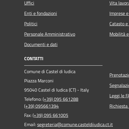
Uffici
Vita lavor
Enti e fondazioni
Imprese 
Politici
Catasto e
Personale Amministrativo
Mobilità e
Documenti e dati
CONTATTI
Comune di Castel di Iudica
Prenotaz
Piazza Marconi
Segnalazi
95040 Castel di Iudica (CT) - Italy
Leggi le 
Telefono:
(+39) 095 661288
(+39) 095661394
Richiesta
Fax:
(+39) 095 661005
Email:
segreteria@comune.casteldiiudica.ct.it