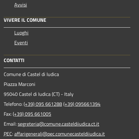
Avvisi
VIVERE IL COMUNE
Luoghi
Eventi
CONTATTI
Comune di Castel di Iudica
Piazza Marconi
95040 Castel di Iudica (CT) - Italy
Telefono:
(+39) 095 661288
(+39) 095661394
Fax:
(+39) 095 661005
Email:
segreteria@comune.casteldiiudica.ct.it
PEC
:
affarigenerali@pec.comunecasteldiiudica.it