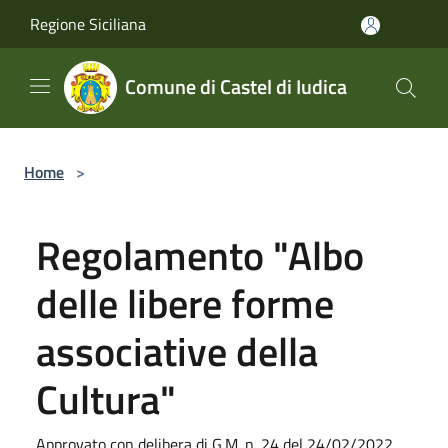
Salta al contenuto principale
Regione Siciliana
Comune di Castel di Iudica
Home
>
Regolamento "Albo
delle libere forme
associative della
Cultura"
Approvato con delibera di G.M. n. 24 del 24/02/2022