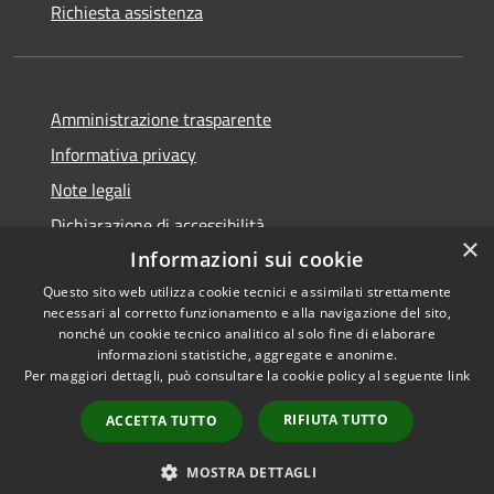
Richiesta assistenza
Amministrazione trasparente
Informativa privacy
Note legali
Dichiarazione di accessibilità
×
Informazioni sui cookie
Questo sito web utilizza cookie tecnici e assimilati strettamente
necessari al corretto funzionamento e alla navigazione del sito,
RSS
Copyright © 2026 • Comune di
nonché un cookie tecnico analitico al solo fine di elaborare
informazioni statistiche, aggregate e anonime.
Accessibilità
Castel di Iudica • Powered by
Per maggiori dettagli, può consultare la cookie policy al seguente
link
Privacy
Municipium
Accesso
•
Cookie
redazione
RIFIUTA TUTTO
ACCETTA TUTTO
Mappa del sito
Sito Precedente
MOSTRA DETTAGLI