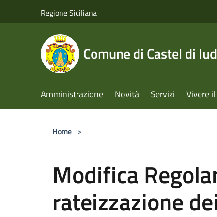
Salta al contenuto principale
Regione Siciliana
Comune di Castel di Iud
Amministrazione
Novità
Servizi
Vivere 
Home
>
Modifica Regola
rateizzazione dei