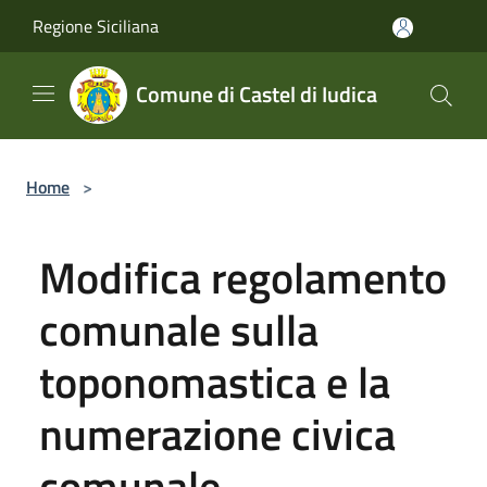
Salta al contenuto principale
Regione Siciliana
Comune di Castel di Iudica
Home
>
Modifica regolamento
comunale sulla
toponomastica e la
numerazione civica
comunale