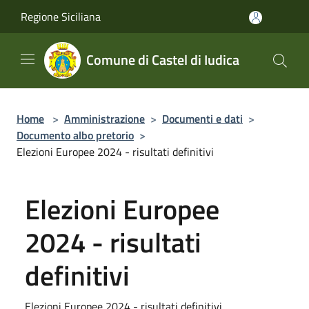
Salta al contenuto principale
Regione Siciliana
Comune di Castel di Iudica
Home
>
Amministrazione
>
Documenti e dati
>
Documento albo pretorio
>
Elezioni Europee 2024 - risultati definitivi
Elezioni Europee
2024 - risultati
definitivi
Elezioni Europee 2024 - risultati definitivi