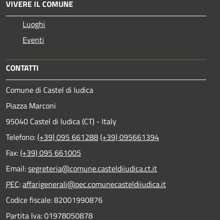
VIVERE IL COMUNE
Luoghi
Eventi
CONTATTI
Comune di Castel di Iudica
Piazza Marconi
95040 Castel di Iudica (CT) - Italy
Telefono:
(+39) 095 661288
(+39) 095661394
Fax:
(+39) 095 661005
Email:
segreteria@comune.casteldiiudica.ct.it
PEC
:
affarigenerali@pec.comunecasteldiiudica.it
Codice fiscale: 82001990876
Partita Iva: 01978050878