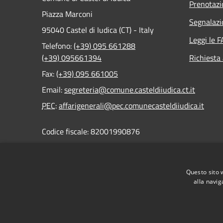
Prenotaz
Piazza Marconi
Segnalazi
95040 Castel di Iudica (CT) - Italy
Leggi le 
Telefono:
(+39) 095 661288
(+39) 095661394
Richiesta
Fax:
(+39) 095 661005
Email:
segreteria@comune.casteldiiudica.ct.it
PEC
:
affarigenerali@pec.comunecasteldiiudica.it
Codice fiscale: 82001990876
Partita Iva: 01978050878
Questo sito 
alla navig