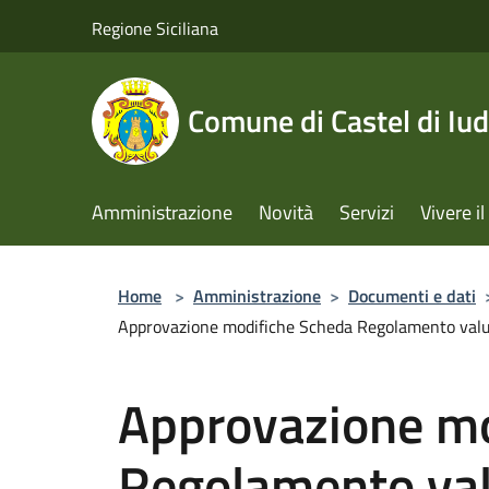
Salta al contenuto principale
Regione Siciliana
Comune di Castel di Iud
Amministrazione
Novità
Servizi
Vivere 
Home
>
Amministrazione
>
Documenti e dati
Approvazione modifiche Scheda Regolamento valu
Approvazione mo
Regolamento val