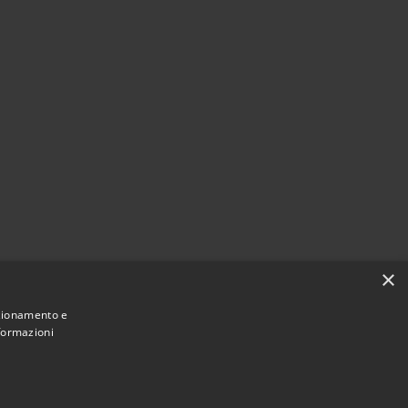
×
nzionamento e
nformazioni