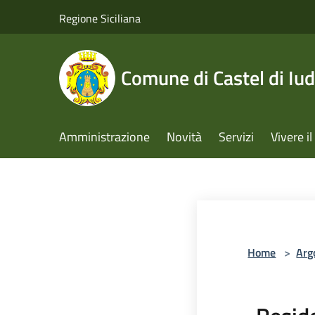
Salta al contenuto principale
Regione Siciliana
Comune di Castel di Iud
Amministrazione
Novità
Servizi
Vivere 
Home
>
Arg