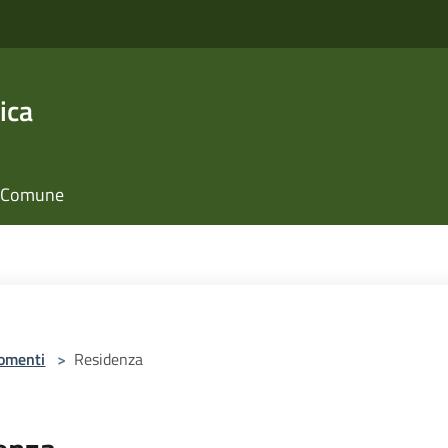
ica
il Comune
omenti
>
Residenza