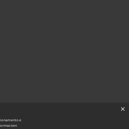
×
nzionamento e
nformazioni