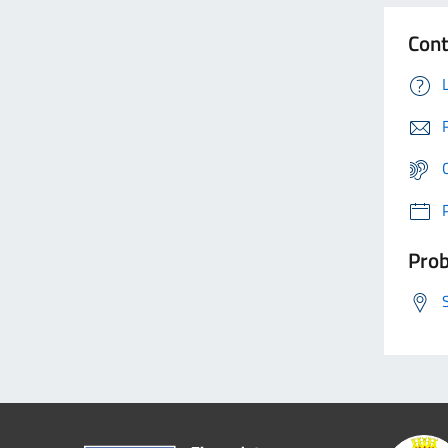
Cont
Prob