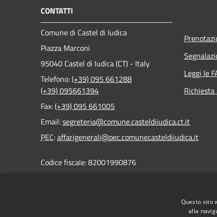
CONTATTI
Comune di Castel di Iudica
Prenotaz
Piazza Marconi
Segnalazi
95040 Castel di Iudica (CT) - Italy
Leggi le 
Telefono:
(+39) 095 661288
(+39) 095661394
Richiesta
Fax:
(+39) 095 661005
Email:
segreteria@comune.casteldiiudica.ct.it
PEC
:
affarigenerali@pec.comunecasteldiiudica.it
Codice fiscale: 82001990876
Partita Iva: 01978050878
Questo sito 
alla navig