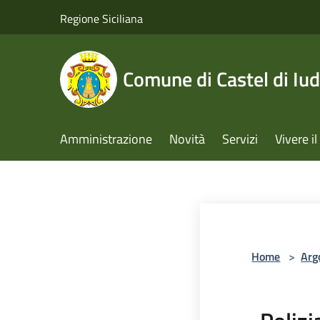
Salta al contenuto principale
Regione Siciliana
Comune di Castel di Iud
Amministrazione
Novità
Servizi
Vivere 
Home
>
Arg