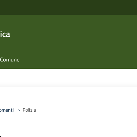
ica
il Comune
omenti
>
Polizia